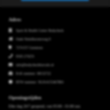
Adres
Sport & Health Center Bodycheck
Oude Nettelhorsterweg 8
7274 ET
Geesteren
0545-274231
info@bodycheckborculo.nl
KvK nummer: 08132722
BTW nummer: NL814155467B01
Openingstijden
Elke dag 20/7 geopend, van 05:00 - 01:00 uur.