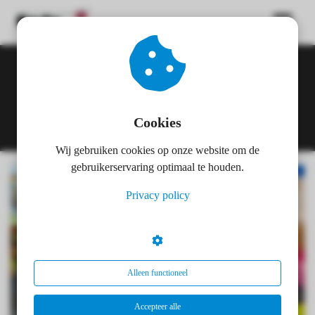
ngen
 policy
Kinderopvang
Cookies
Wij gebruiken cookies op onze website om de
oneel
gebruikerservaring optimaal te houden.
onele
Privacy policy
s zijn
kelijk om
bsite te
ken. Ze
 gebruikt
Alleen functioneel
asisfuncties
der deze
Accepteer alle